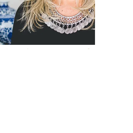
“Organizar é a arte de transformar espaços.”
MISSÃO
Criar ambientes personalizados que
despertem emoções em seus clientes e
acima de tudo qualidade de vida.
Powered by
© 2016 Donna Ferrer - Todos os direitos